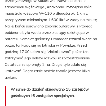
przemysłowego w Sokołowie. Równocześnie z
samochodu wężowego „Anakonda” rozwijana była
magistrala wężowa W-110 o długości ok. 1 km z
przepływem minimalnym 1 600 litrów wody na minutę.
Na jej końcu sprawiono zbiornik buforowy, z którego
pobierana była woda przez zastępy działające w
natarciu. Samolot gaśniczy Dromader zrzucał wodę na
pożar, tankując się na lotnisku w Powidzu. Przed
godziną 17.00 udało się “zlokalizować” pożar tzn.
zatrzymać jego dalszy rozwój i rozprzestrzenianie.
Ostatecznie spłonęły 2 ha. Drugie tyle udało się
uratować. Dogaszanie będzie trwało jeszcze kilka
godzin.
W sumie do działań skierowano 15 zastępów
gaśniczych i 6 zastępów specjalnych.