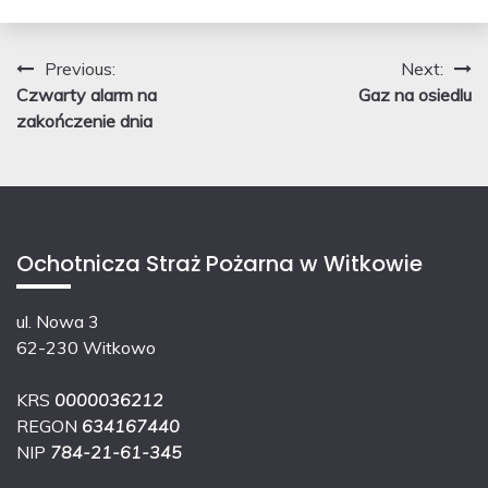
Nawigacja
Previous:
Next:
Czwarty alarm na
Gaz na osiedlu
wpisu
zakończenie dnia
Ochotnicza Straż Pożarna w Witkowie
ul. Nowa 3
62-230 Witkowo
KRS
0000036212
REGON
634167440
NIP
784-21-61-345